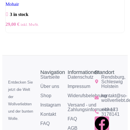
Mohair
3 in stock
29,00
€
inkl. MwSt.
Navigation
Informationen
Standort
Startseite
Datenschutz
Rendsburg,
Schleswig
Entdecken Sie
Über uns
Impressum
Holstein
jetzt die Welt
Shop
Widerufsbelehrung
kontakt@so-
der
wollverliebt.d
Wollverliebten
Instagram
Versand - und
Zahlungsinformationen
+49 173
und der bunten
Kontakt
3178141
FAQ
Wolle.
FAQ
AGB