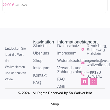
29,00
€
inkl. MwSt.
Navigation
Informationen
Standort
Startseite
Datenschutz
Rendsburg,
Entdecken Sie
Schleswig
Über uns
Impressum
Holstein
jetzt die Welt
Shop
Widerufsbelehrung
kontakt@so-
der
wollverliebt.
Wollverliebten
Instagram
Versand - und
Zahlungsinformationen
+49 173
und der bunten
Kontakt
3178141
FAQ
Wolle.
FAQ
AGB
© 2024 - All Rights Reserved by So Wollverliebt
Shop