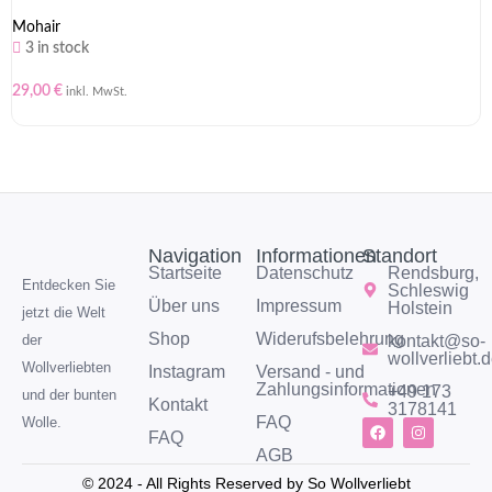
Mohair
3 in stock
29,00
€
inkl. MwSt.
Navigation
Informationen
Standort
Startseite
Datenschutz
Rendsburg,
Entdecken Sie
Schleswig
Über uns
Impressum
Holstein
jetzt die Welt
Shop
Widerufsbelehrung
kontakt@so-
der
wollverliebt.
Wollverliebten
Instagram
Versand - und
Zahlungsinformationen
+49 173
und der bunten
Kontakt
3178141
FAQ
Wolle.
FAQ
AGB
© 2024 - All Rights Reserved by So Wollverliebt