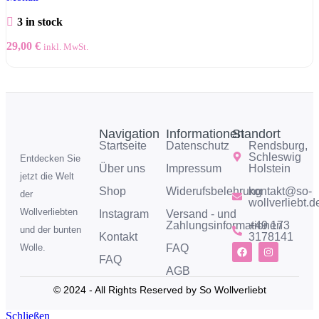
3 in stock
29,00
€
inkl. MwSt.
Navigation
Informationen
Standort
Startseite
Datenschutz
Rendsburg,
Schleswig
Entdecken Sie
Über uns
Impressum
Holstein
jetzt die Welt
Shop
Widerufsbelehrung
kontakt@so-
der
wollverliebt.d
Wollverliebten
Instagram
Versand - und
Zahlungsinformationen
+49 173
und der bunten
Kontakt
3178141
FAQ
Wolle.
FAQ
AGB
© 2024 - All Rights Reserved by So Wollverliebt
Schließen