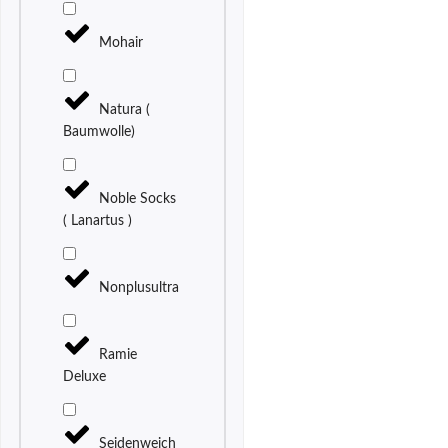
Mohair
Natura (
Baumwolle)
Noble Socks
( Lanartus )
Nonplusultra
Ramie
Deluxe
Seidenweich