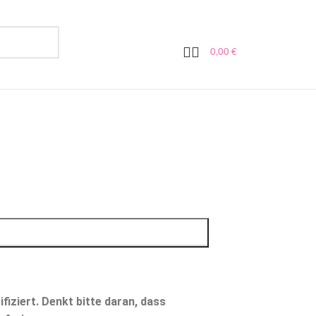
0,00
€
IN DEN WARENKORB
iziert. Denkt bitte daran, dass