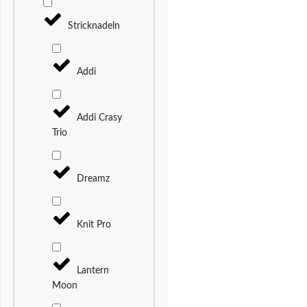
Stricknadeln
Addi
Addi Crasy
Trio
Dreamz
Knit Pro
Lantern
Moon