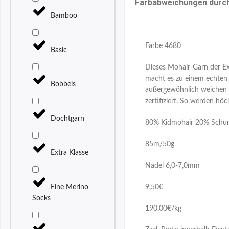
Farbabweichungen durch 
Bamboo
Farbe 4680
Basic
Dieses Mohair-Garn der Extr
macht es zu einem echten 
Bobbels
außergewöhnlich weichen un
zertifiziert. So werden hö
Dochtgarn
80% Kidmohair 20% Schur
85m/50g
Extra Klasse
Nadel 6,0-7,0mm
Fine Merino
9,50€
Socks
190,00€/kg