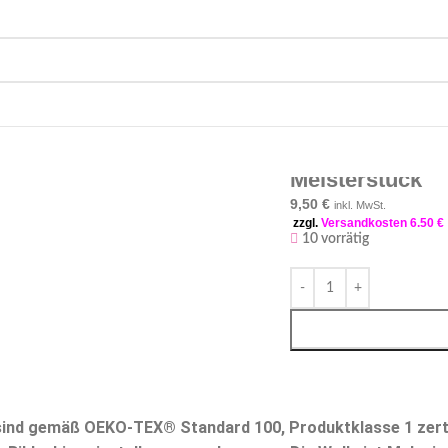
Meisterstück
9,50
€
inkl. MwSt.
zzgl.
Versandkosten 6.50 €
10 vorrätig
-
+
sind gemäß OEKO-TEX® Standard 100, Produktklasse 1 zertif