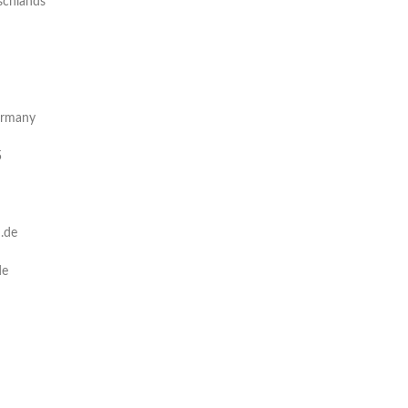
tschlands
ermany
5
5
n.de
de