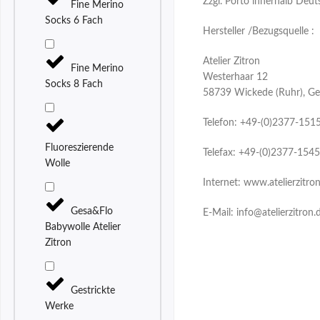
Zzgl. Porto innerhalb Deu
Fine Merino
Socks 6 Fach
Hersteller /Bezugsquelle :
Atelier Zitron
Fine Merino
Westerhaar 12
Socks 8 Fach
58739 Wickede (Ruhr), G
Telefon: +49-(0)2377-151
Fluoreszierende
Telefax: +49-(0)2377-154
Wolle
Internet: www.atelierzitro
Gesa&Flo
E-Mail: info@atelierzitron.
Babywolle Atelier
Zitron
Gestrickte
Werke