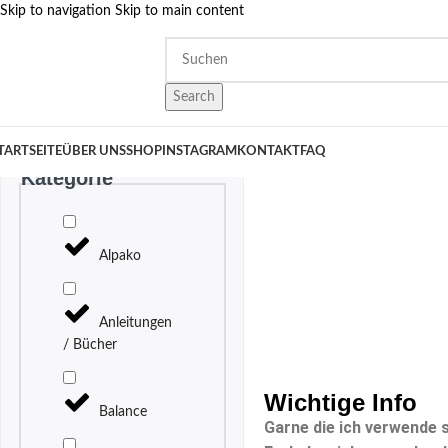
Skip to navigation
Skip to main content
Search
TARTSEITE
ÜBER UNS
SHOP
INSTAGRAM
KONTAKT
FAQ
Kategorie
Alpako
Anleitungen
/ Bücher
Wichtige Info
Balance
Garne die ich verwende 