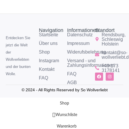
Navigation
Informationen
Standort
Startseite
Datenschutz
Rendsburg,
Entdecken Sie
Schleswig
Über uns
Impressum
Holstein
jetzt die Welt
Shop
Widerufsbelehrung
kontakt@so-
der
wollverliebt.
Wollverliebten
Instagram
Versand - und
Zahlungsinformationen
+49 173
und der bunten
Kontakt
3178141
FAQ
Wolle.
FAQ
AGB
© 2024 - All Rights Reserved by So Wollverliebt
Shop
Wunschliste
Warenkorb