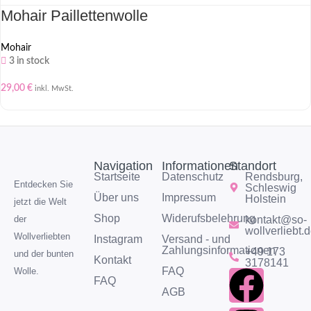
Mohair Paillettenwolle
Mohair
3 in stock
29,00
€
inkl. MwSt.
Navigation
Informationen
Standort
Startseite
Datenschutz
Rendsburg,
Entdecken Sie
Schleswig
Über uns
Impressum
Holstein
jetzt die Welt
Shop
Widerufsbelehrung
kontakt@so-
der
wollverliebt.
Wollverliebten
Instagram
Versand - und
Zahlungsinformationen
+49 173
und der bunten
Kontakt
3178141
FAQ
Wolle.
FAQ
AGB