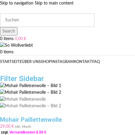
Skip to navigation
Skip to main content
Search
0
items
0,00
€
0
items
STARTSEITE
ÜBER UNS
SHOP
INSTAGRAM
KONTAKT
FAQ
Filter Sidebar
Mohair Paillettenwolle
29,00
€
inkl. MwSt.
zzgl.
Versandkosten 6.50 €