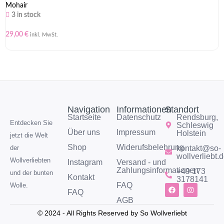
Mohair
3 in stock
29,00
€
inkl. MwSt.
Navigation
Informationen
Standort
Startseite
Datenschutz
Rendsburg,
Entdecken Sie
Schleswig
Über uns
Impressum
Holstein
jetzt die Welt
Shop
Widerufsbelehrung
kontakt@so-
der
wollverliebt.
Wollverliebten
Instagram
Versand - und
Zahlungsinformationen
+49 173
und der bunten
Kontakt
3178141
FAQ
Wolle.
FAQ
AGB
© 2024 - All Rights Reserved by So Wollverliebt