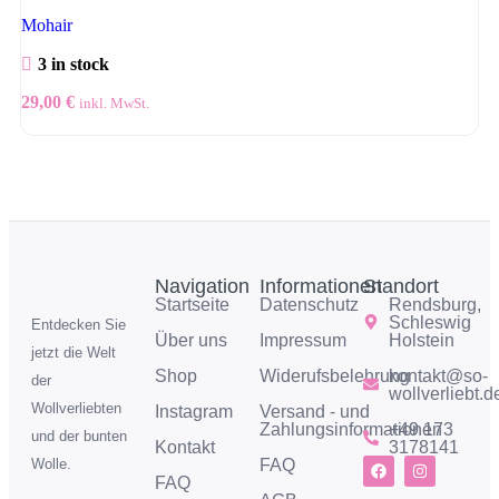
Mohair
3 in stock
29,00
€
inkl. MwSt.
Navigation
Informationen
Standort
Startseite
Datenschutz
Rendsburg,
Schleswig
Entdecken Sie
Über uns
Impressum
Holstein
jetzt die Welt
Shop
Widerufsbelehrung
kontakt@so-
der
wollverliebt.d
Wollverliebten
Instagram
Versand - und
Zahlungsinformationen
+49 173
und der bunten
Kontakt
3178141
FAQ
Wolle.
FAQ