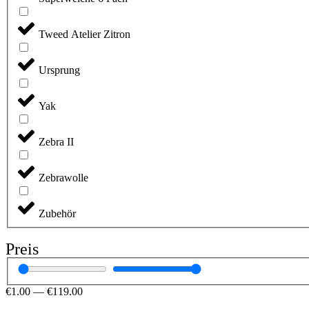
Tweed Atelier Zitron
Ursprung
Yak
Zebra II
Zebrawolle
Zubehör
Preis
€
1
.00
—
€
119
.00