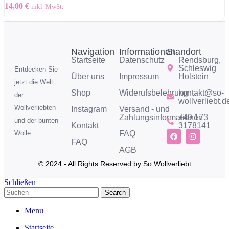
14,00
€
inkl. MwSt.
Navigation
Informationen
Standort
Startseite
Datenschutz
Rendsburg,
Schleswig
Entdecken Sie
Über uns
Impressum
Holstein
jetzt die Welt
Shop
Widerufsbelehrung
kontakt@so-
der
wollverliebt.d
Wollverliebten
Instagram
Versand - und
Zahlungsinformationen
+49 173
und der bunten
Kontakt
3178141
FAQ
Wolle.
FAQ
AGB
© 2024 - All Rights Reserved by So Wollverliebt
Schließen
Search
Menu
Startseite