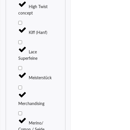
High Twist
concept
Kiff (Hanf)
Lace
Superfeine
Meisterstück
Merchandising
Merino/
Cotton / Seide