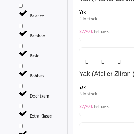
Yak
Balance
2 in stock
27,90
€
inkl. MwSt.
Bamboo
Basic
Yak (Atelier Zitron 
Bobbels
Yak
3 in stock
Dochtgarn
27,90
€
inkl. MwSt.
Extra Klasse