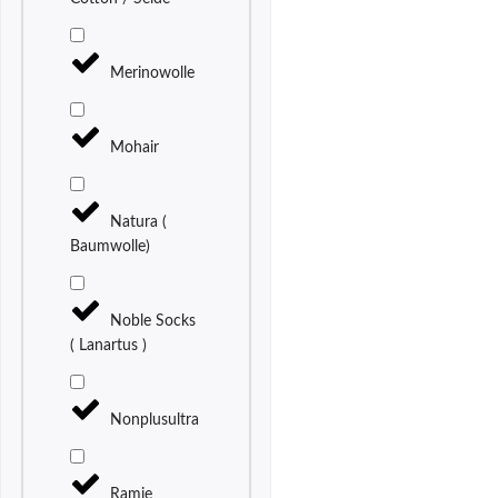
Merinowolle
Mohair
Natura (
Baumwolle)
Noble Socks
( Lanartus )
Nonplusultra
Ramie