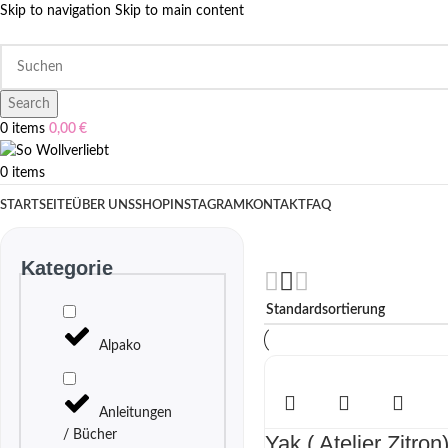
Skip to navigation
Skip to main content
Search
0
items
0,00
€
0
items
STARTSEITE
ÜBER UNS
SHOP
INSTAGRAM
KONTAKT
FAQ
Kategorie
Alpako
Anleitungen
/ Bücher
Yak ( Atelier Zitron