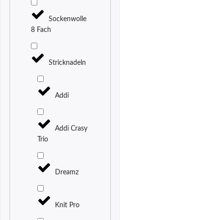
Sockenwolle
8 Fach
Stricknadeln
Addi
Addi Crasy
Trio
Dreamz
Knit Pro