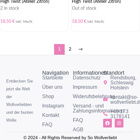
High Twist (Atelier Zitron)
High Twist (Atelier Zitron)
2 in stock
Out of stock
18,50
€
18,50
€
inkl. MwSt.
inkl. MwSt.
1
2
→
Navigation
Informationen
Standort
Startseite
Datenschutz
Rendsburg,
Entdecken Sie
Schleswig
Über uns
Impressum
Holstein
jetzt die Welt
Shop
Widerufsbelehrung
kontakt@so-
der
wollverliebt.
Wollverliebten
Instagram
Versand - und
Zahlungsinformationen
+49 173
und der bunten
Kontakt
3178141
FAQ
Wolle.
FAQ
AGB
© 2024 - All Rights Reserved by So Wollverliebt