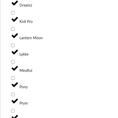
Dreamz
Knit Pro
Lantern Moon
Lykke
Mindful
Pony
Prym