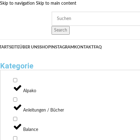
Skip to navigation
Skip to main content
Search
TARTSEITE
ÜBER UNS
SHOP
INSTAGRAM
KONTAKT
FAQ
Kategorie
Alpako
Anleitungen / Bücher
Balance