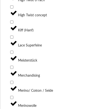
High Twist 6 Fach
High Twist concept
Kiff (Hanf)
Lace Superfeine
Meisterstück
Merchandising
Merino/ Cotton / Seide
Merinowolle