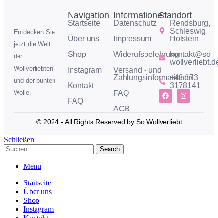
Navigation
Informationen
Standort
Startseite
Datenschutz
Rendsburg,
Schleswig
Entdecken Sie
Über uns
Impressum
Holstein
jetzt die Welt
Shop
Widerufsbelehrung
kontakt@so-
der
wollverliebt.d
Wollverliebten
Instagram
Versand - und
Zahlungsinformationen
+49 173
und der bunten
Kontakt
3178141
FAQ
Wolle.
FAQ
AGB
© 2024 - All Rights Reserved by So Wollverliebt
Schließen
Search
Menu
Startseite
Über uns
Shop
Instagram
Kontakt