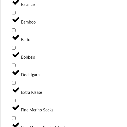
Balance
Bamboo
Basic
Bobbels
Dochtgarn
Extra Klasse
Fine Merino Socks