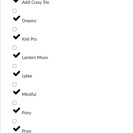
Addi Crasy Trio
Dreamz
Knit Pro
Lantern Moon
Lykke
Mindful
Pony
Prym