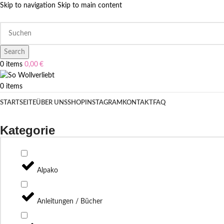
Skip to navigation
Skip to main content
Search
0
items
0,00
€
0
items
STARTSEITE
ÜBER UNS
SHOP
INSTAGRAM
KONTAKT
FAQ
Kategorie
Alpako
Anleitungen / Bücher