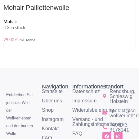
Mohair Paillettenwolle
Mohair
3 in stock
29,00
€
inkl. MwSt.
Navigation
Informationen
Standort
Startseite
Datenschutz
Rendsburg,
Entdecken Sie
Schleswig
Über uns
Impressum
Holstein
jetzt die Welt
Shop
Widerufsbelehrung
kontakt@so-
der
wollverliebt.
Wollverliebten
Instagram
Versand - und
Zahlungsinformationen
+49 173
und der bunten
Kontakt
3178141
FAQ
Wolle.
FAQ