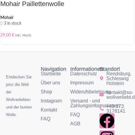
Mohair Paillettenwolle
Mohair
3 in stock
29,00
€
inkl. MwSt.
Navigation
Informationen
Standort
Startseite
Datenschutz
Rendsburg,
Entdecken Sie
Schleswig
Über uns
Impressum
Holstein
jetzt die Welt
Shop
Widerufsbelehrung
kontakt@so-
der
wollverliebt.
Wollverliebten
Instagram
Versand - und
Zahlungsinformationen
+49 173
und der bunten
Kontakt
3178141
FAQ
Wolle.
FAQ
AGB