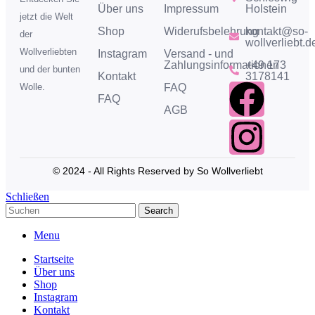
Über uns
Impressum
Holstein
jetzt die Welt
Shop
Widerufsbelehrung
kontakt@so-
der
wollverliebt.d
Wollverliebten
Instagram
Versand - und
Zahlungsinformationen
+49 173
und der bunten
Kontakt
3178141
FAQ
Wolle.
FAQ
AGB
© 2024 - All Rights Reserved by So Wollverliebt
Schließen
Search
Menu
Startseite
Über uns
Shop
Instagram
Kontakt